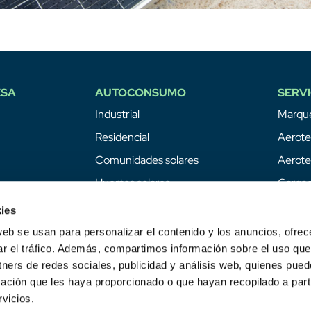
ESA
AUTOCONSUMO
SERVI
Industrial
Marque
Residencial
Aerote
Comunidades solares
Aerote
Huertos solares
Cargad
Baterí
ies
Geote
web se usan para personalizar el contenido y los anuncios, ofrec
ar el tráfico. Además, compartimos información sobre el uso que
Hidróg
tners de redes sociales, publicidad y análisis web, quienes pue
Mante
ación que les haya proporcionado o que hayan recopilado a parti
Tesla 
vicios.