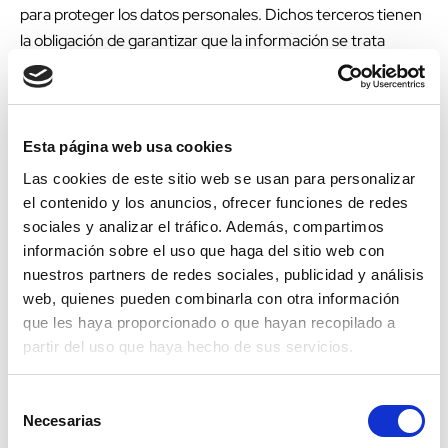
para proteger los datos personales. Dichos terceros tienen
la obligación de garantizar que la información se trata
conforme con la normativa de privacidad de datos.
En algunos casos, la ley puede exigir que se revelen datos
personales a organismos públicos u otras partes, solo se
Esta página web usa cookies
revelará lo estrictamente necesario para el cumplimiento
Las cookies de este sitio web se usan para personalizar
de dichas obligaciones legales.
el contenido y los anuncios, ofrecer funciones de redes
sociales y analizar el tráfico. Además, compartimos
Los datos personales obtenidos también podrán ser
información sobre el uso que haga del sitio web con
compartidos con otras empresas del grupo.
nuestros partners de redes sociales, publicidad y análisis
web, quienes pueden combinarla con otra información
¿Dónde se almacenan tus datos?
que les haya proporcionado o que hayan recopilado a
partir del uso que haya hecho de sus servicios.
Con carácter general, los datos se almacenan dentro de la
UE. Los datos que se envíen a terceros que no
Selección
pertenezcan a la UE, nos aseguraremos que ofrezcan un
Necesarias
de
nivel de protección suficiente, ya sea porque cuentan con