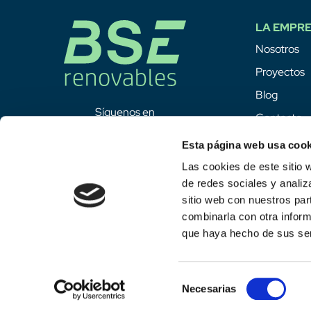
LA EMPR
Nosotros
Proyectos
Blog
Síguenos en
Contacto
Esta página web usa cook
Las cookies de este sitio 
de redes sociales y analiz
sitio web con nuestros par
combinarla con otra inform
que haya hecho de sus ser
Selección
Necesarias
de
Aviso legal
Política de privacidad
Política de cookies