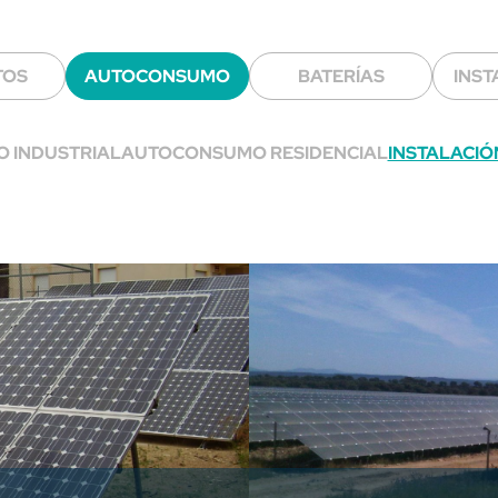
TOS
AUTOCONSUMO
BATERÍAS
INST
 INDUSTRIAL
AUTOCONSUMO RESIDENCIAL
INSTALACIÓ