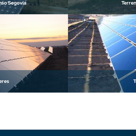
onso Segovia
Terren
eres
T