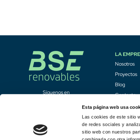
LA EMPR
Nosotros
Proyectos
Blog
Síguenos en
Contacto
Esta página web usa cook
Las cookies de este sitio 
de redes sociales y analiz
sitio web con nuestros par
combinarla con otra inform