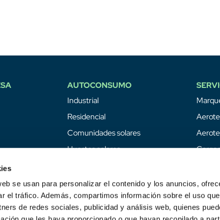
ESA
AUTOCONSUMO
SERVI
Industrial
Marque
Residencial
Aerote
Comunidades solares
Aerote
Huertos solares
Cargad
Baterí
ies
Geote
web se usan para personalizar el contenido y los anuncios, ofrec
ar el tráfico. Además, compartimos información sobre el uso que
Hidróg
tners de redes sociales, publicidad y análisis web, quienes pue
Mante
ación que les haya proporcionado o que hayan recopilado a parti