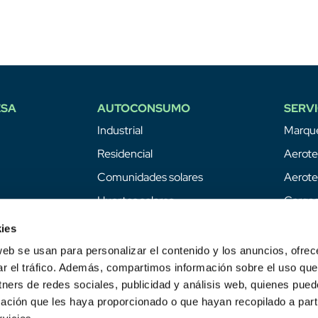
ESA
AUTOCONSUMO
SERVI
Industrial
Marque
Residencial
Aerote
Comunidades solares
Aerote
Huertos solares
Cargad
Baterí
ies
Geote
web se usan para personalizar el contenido y los anuncios, ofrec
ar el tráfico. Además, compartimos información sobre el uso que
Hidróg
tners de redes sociales, publicidad y análisis web, quienes pue
Mante
ación que les haya proporcionado o que hayan recopilado a parti
Tesla 