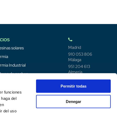
CIOS
Madrid
sinas solares
910 053 806
rmia
Málaga
rmia Industrial
951 204 613
Almería
ores de coches
950 930 598
as
Permitir todas
rmia
er funciones
 haga del
eno verde
Denegar
den
nimiento
r del uso
Energy Certified