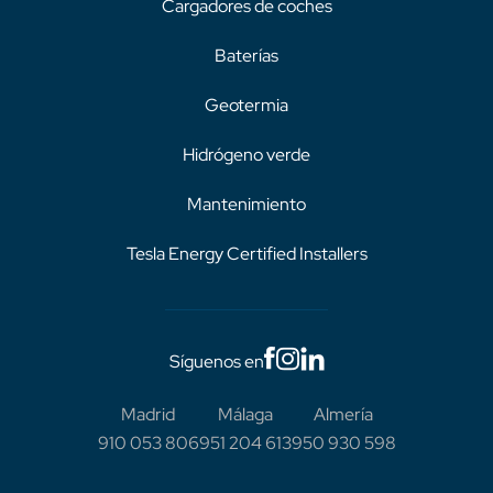
Cargadores de coches
Baterías
Geotermia
Hidrógeno verde
Mantenimiento
Tesla Energy Certified Installers
Síguenos en
Madrid
Málaga
Almería
910 053 806
951 204 613
950 930 598