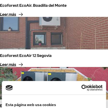
Ecoforest EcoAir. Boadilla del Monte
Leer más
Ecoforest EcoAir 12 Segovia
Leer más
Esta página web usa cookies
Ecoforest Ecoair Pro Valdemorillo. Madrid