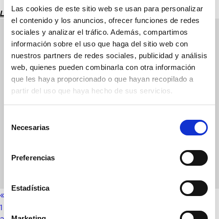
Las cookies de este sitio web se usan para personalizar
Leer más
el contenido y los anuncios, ofrecer funciones de redes
sociales y analizar el tráfico. Además, compartimos
Aerotermia
información sobre el uso que haga del sitio web con
Autoconsumo industrial
nuestros partners de redes sociales, publicidad y análisis
web, quienes pueden combinarla con otra información
Autoconsumo residencial
que les haya proporcionado o que hayan recopilado a
partir del uso que haya hecho de sus servicios.
Blog
Cargadores de coches
Selección
Necesarias
de
Comunidades solares
consentimiento
Electrolineras
Preferencias
Hidrógeno verde
Estadística
« Página anterior
1
Marketing